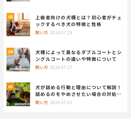
上級者向けの犬種とは？初心者がチェ
ックするべき犬の特徴と性格
飼い方
2020.07.29
犬種によって異なるダブルコートとシ
ングルコートの違いや特徴について
飼い方
2020.07.27
犬が舐める行動と理由について解説！
舐めるのをやめさせたい場合の対処法
も
飼い方
2020.07.01